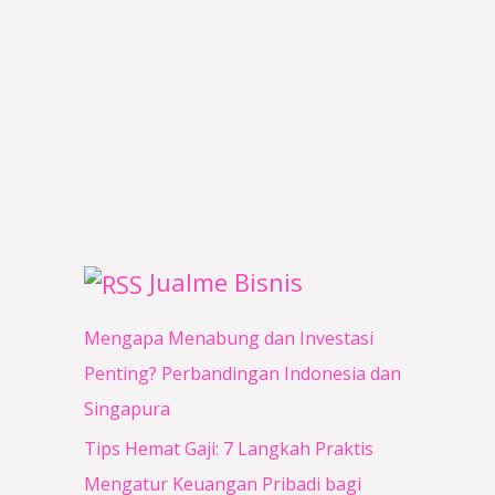
0
0
0
0
0
0
.
.
Jualme Bisnis
Mengapa Menabung dan Investasi
Penting? Perbandingan Indonesia dan
Singapura
Tips Hemat Gaji: 7 Langkah Praktis
Mengatur Keuangan Pribadi bagi