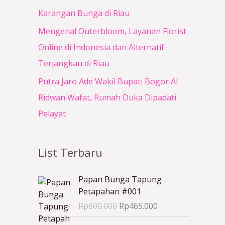
Karangan Bunga di Riau
Mengenal Outerbloom, Layanan Florist
Online di Indonesia dan Alternatif
Terjangkau di Riau
Putra Jaro Ade Wakil Bupati Bogor Al
Ridwan Wafat, Rumah Duka Dipadati
Pelayat
List Terbaru
H
H
Papan Bunga Tapung
a
a
Petapahan #001
r
r
Rp
600.000
Rp
465.000
g
g
a
a
H
H