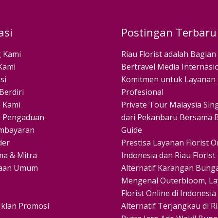
asi
Postingan Terbaru
 Kami
Riau Florist adalah Bagian
Kami
Bertravel Media Internasio
si
Komitmen untuk Layanan
Berdiri
Profesional
 Kami
Private Tour Malaysia Si
 Pengaduan
dari Pekanbaru Bersama B
mbayaran
Guide
der
Prestisa Layanan Florist On
ma & Mitra
Indonesia dan Riau Florist
yaan Umum
Alternatif Karangan Bunga
Mengenal Outerbloom, L
Florist Online di Indonesia
Iklan Promosi
Alternatif Terjangkau di R