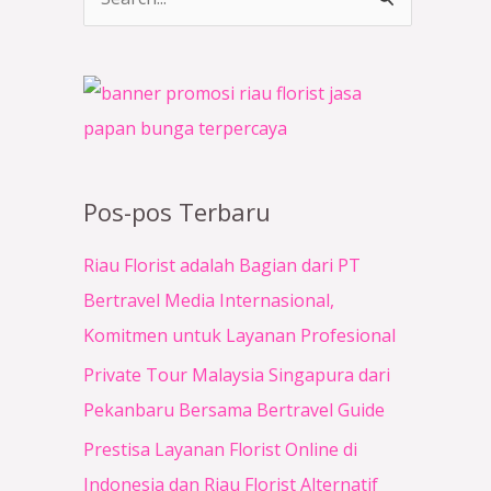
C
a
r
i
u
n
Pos-pos Terbaru
t
u
Riau Florist adalah Bagian dari PT
k
Bertravel Media Internasional,
:
Komitmen untuk Layanan Profesional
Private Tour Malaysia Singapura dari
Pekanbaru Bersama Bertravel Guide
Prestisa Layanan Florist Online di
Indonesia dan Riau Florist Alternatif