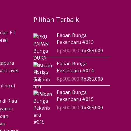
Pilihan Terbaik
Harga
Harga
 dari PT
Papan Bunga
aslinya
saat
nal,
Pekanbaru #013
adalah:
ini
Rp
500.000
Rp
365.000
Rp500.000.
adalah:
Rp365.000.
Harga
Harga
ngapura
Papan Bunga
aslinya
saat
ertravel
Pekanbaru #014
adalah:
ini
Rp
500.000
Rp
365.000
Rp500.000.
adalah:
line di
Rp365.000.
Harga
Harga
Papan Bunga
aslinya
saat
Pekanbaru #015
 di Riau
adalah:
ini
Rp
500.000
Rp
365.000
ayanan
Rp500.000.
adalah:
 dan
Rp365.000.
iau