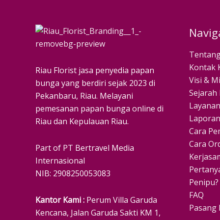
Navig
Tentang
Kontak 
Riau Florist jasa penyedia papan
Visi & Mi
bunga yang berdiri sejak 2023 di
Sejarah 
Pekanbaru, Riau. Melayani
Layanan
pemesanan papan bunga online di
Laporan
Riau dan Kepulauan Riau.
Cara Pe
Cara Or
Part of PT Bertravel Media
Kerjasa
Internasional
Pertan
NIB: 2908250053083
Penipu?
FAQ
Kantor Kami :
Perum Villa Garuda
Pasang 
Kencana, Jalan Garuda Sakti KM 1,