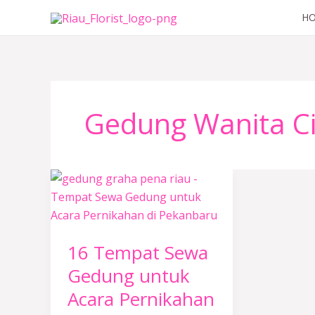
Lewati
H
ke
konten
Gedung Wanita Ci
16
Tempat
Sewa
Gedung
16 Tempat Sewa
untuk
Acara
Gedung untuk
Pernikahan
Acara Pernikahan
di