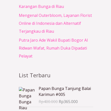
Karangan Bunga di Riau
Mengenal Outerbloom, Layanan Florist
Online di Indonesia dan Alternatif
Terjangkau di Riau
Putra Jaro Ade Wakil Bupati Bogor Al
Ridwan Wafat, Rumah Duka Dipadati
Pelayat
List Terbaru
H
H
Papan Bunga Tanjung Balai
a
a
Karimun #005
r
r
Rp
400.000
Rp
365.000
g
g
a
a
H
H