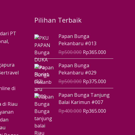
Pilihan Terbaik
Harga
Harga
 dari PT
Papan Bunga
aslinya
saat
nal,
Pekanbaru #013
adalah:
ini
Rp
500.000
Rp
365.000
Rp500.000.
adalah:
Rp365.000.
Harga
Harga
ngapura
Papan Bunga
aslinya
saat
ertravel
Pekanbaru #029
adalah:
ini
Rp
500.000
Rp
375.000
Rp500.000.
adalah:
line di
Rp375.000.
Harga
Harga
Papan Bunga Tanjung
aslinya
saat
Balai Karimun #007
 di Riau
adalah:
ini
Rp
400.000
Rp
365.000
ayanan
Rp400.000.
adalah:
 dan
Rp365.000.
iau