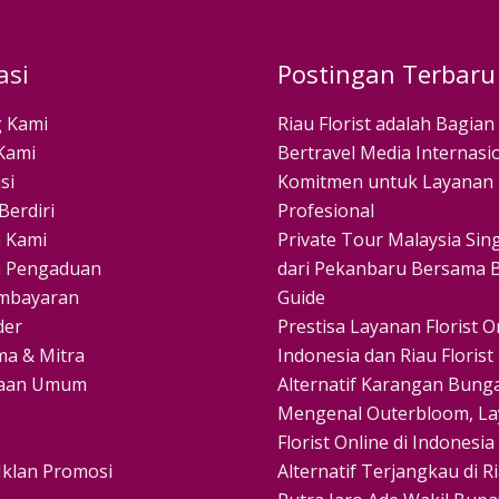
asi
Postingan Terbaru
 Kami
Riau Florist adalah Bagian
Kami
Bertravel Media Internasio
si
Komitmen untuk Layanan
Berdiri
Profesional
 Kami
Private Tour Malaysia Si
 Pengaduan
dari Pekanbaru Bersama B
mbayaran
Guide
der
Prestisa Layanan Florist On
ma & Mitra
Indonesia dan Riau Florist
yaan Umum
Alternatif Karangan Bunga
Mengenal Outerbloom, L
Florist Online di Indonesia
Iklan Promosi
Alternatif Terjangkau di R