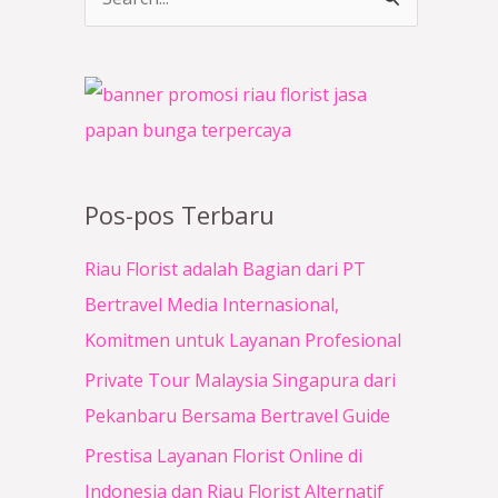
C
a
r
i
u
n
Pos-pos Terbaru
t
u
Riau Florist adalah Bagian dari PT
k
Bertravel Media Internasional,
:
Komitmen untuk Layanan Profesional
Private Tour Malaysia Singapura dari
Pekanbaru Bersama Bertravel Guide
Prestisa Layanan Florist Online di
Indonesia dan Riau Florist Alternatif