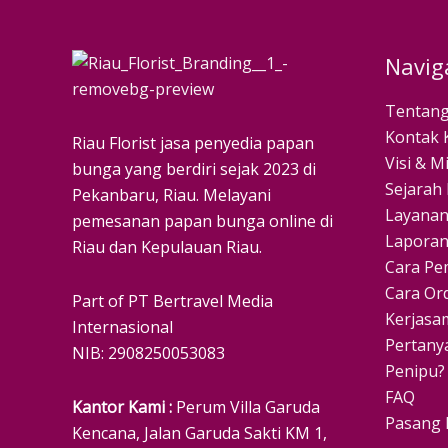
Navig
Tentang
Kontak 
Riau Florist jasa penyedia papan
Visi & Mi
bunga yang berdiri sejak 2023 di
Sejarah 
Pekanbaru, Riau. Melayani
Layanan
pemesanan papan bunga online di
Laporan
Riau dan Kepulauan Riau.
Cara Pe
Cara Or
Part of PT Bertravel Media
Kerjasa
Internasional
Pertan
NIB: 2908250053083
Penipu?
FAQ
Kantor Kami :
Perum Villa Garuda
Pasang 
Kencana, Jalan Garuda Sakti KM 1,