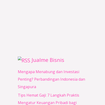
0
0
0
0
0
0
.
.
Jualme Bisnis
Mengapa Menabung dan Investasi
Penting? Perbandingan Indonesia dan
Singapura
Tips Hemat Gaji: 7 Langkah Praktis
Mengatur Keuangan Pribadi bagi