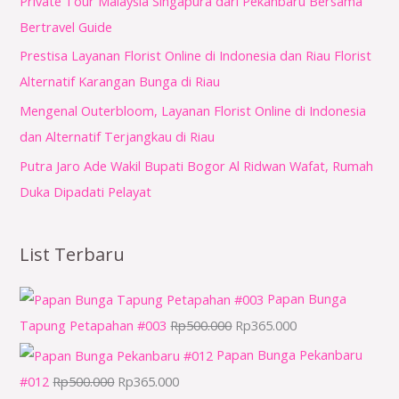
Private Tour Malaysia Singapura dari Pekanbaru Bersama
:
Bertravel Guide
Prestisa Layanan Florist Online di Indonesia dan Riau Florist
Alternatif Karangan Bunga di Riau
Mengenal Outerbloom, Layanan Florist Online di Indonesia
dan Alternatif Terjangkau di Riau
Putra Jaro Ade Wakil Bupati Bogor Al Ridwan Wafat, Rumah
Duka Dipadati Pelayat
List Terbaru
Papan Bunga
Tapung Petapahan #003
Rp
500.000
Rp
365.000
Papan Bunga Pekanbaru
#012
Rp
500.000
Rp
365.000