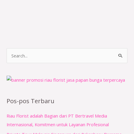
C
a
r
i
u
n
Pos-pos Terbaru
t
Riau Florist adalah Bagian dari PT Bertravel Media
u
Internasional, Komitmen untuk Layanan Profesional
k