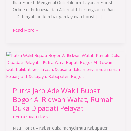
Riau Florist, Mengenal Outerbloom: Layanan Florist
Terjangkau
Online di Indonesia dan Alternatif Terjangkau di Riau
di
– Di tengah perkembangan layanan florist […]
Riau
Read More »
Putra
Jaro
Ade
Wakil
Bupati
Putra Jaro Ade Wakil Bupati
Bogor
Al
Bogor Al Ridwan Wafat, Rumah
Ridwan
Duka Dipadati Pelayat
Wafat,
Berita
•
Riau Florist
Rumah
Duka
Riau Florist – Kabar duka menyelimuti Kabupaten