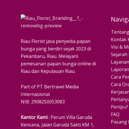
Navig
Tentang
Kontak 
Riau Florist jasa penyedia papan
Visi & Mi
bunga yang berdiri sejak 2023 di
Sejarah 
Pekanbaru, Riau. Melayani
Layanan
pemesanan papan bunga online di
Laporan
Riau dan Kepulauan Riau.
Cara Pe
Cara Or
Part of PT Bertravel Media
Kerjasa
Internasional
Pertan
NIB: 2908250053083
Penipu?
FAQ
Kantor Kami :
Perum Villa Garuda
Pasang 
Kencana, Jalan Garuda Sakti KM 1,