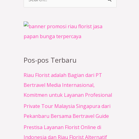
C
a
r
i
u
n
Pos-pos Terbaru
t
u
Riau Florist adalah Bagian dari PT
k
Bertravel Media Internasional,
:
Komitmen untuk Layanan Profesional
Private Tour Malaysia Singapura dari
Pekanbaru Bersama Bertravel Guide
Prestisa Layanan Florist Online di
Indonesia dan Riau Florist Alternatif