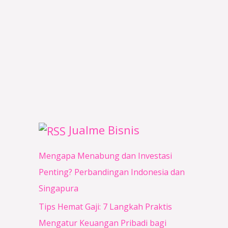
0
0
0
0
0
0
.
.
Jualme Bisnis
Mengapa Menabung dan Investasi
Penting? Perbandingan Indonesia dan
Singapura
Tips Hemat Gaji: 7 Langkah Praktis
Mengatur Keuangan Pribadi bagi