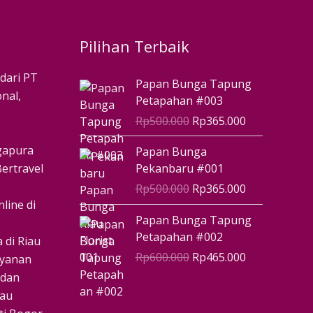
Pilihan Terbaik
Harga
Harga
 dari PT
Papan Bunga Tapung
aslinya
saat
nal,
Petapahan #003
adalah:
ini
Rp
500.000
Rp
365.000
Rp500.000.
adalah:
Rp365.000.
Harga
Harga
ngapura
Papan Bunga
aslinya
saat
ertravel
Pekanbaru #001
adalah:
ini
Rp
500.000
Rp
365.000
Rp500.000.
adalah:
line di
Rp365.000.
Harga
Harga
Papan Bunga Tapung
aslinya
saat
Petapahan #002
 di Riau
adalah:
ini
Rp
600.000
Rp
465.000
ayanan
Rp600.000.
adalah:
 dan
Rp465.000.
iau