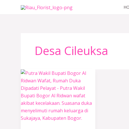
Lewati
H
ke
konten
Desa Cileuksa
Putra
Jaro
Ade
Wakil
Bupati
Bogor
Al
Ridwan