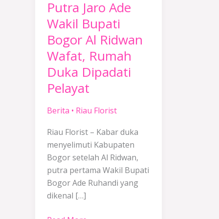
Putra Jaro Ade
Wafat,
Rumah
Wakil Bupati
Duka
Bogor Al Ridwan
Dipadati
Wafat, Rumah
Pelayat
Duka Dipadati
Pelayat
Berita
•
Riau Florist
Riau Florist – Kabar duka
menyelimuti Kabupaten
Bogor setelah Al Ridwan,
putra pertama Wakil Bupati
Bogor Ade Ruhandi yang
dikenal […]