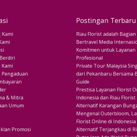
asi
Postingan Terbaru
 Kami
Riau Florist adalah Bagian
Kami
Bertravel Media Internasio
si
Komitmen untuk Layanan
Berdiri
Profesional
 Kami
Private Tour Malaysia Si
 Pengaduan
dari Pekanbaru Bersama B
mbayaran
Guide
der
Prestisa Layanan Florist On
ma & Mitra
Indonesia dan Riau Florist
yaan Umum
Alternatif Karangan Bunga
Mengenal Outerbloom, L
Florist Online di Indonesia
Iklan Promosi
Alternatif Terjangkau di R