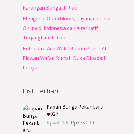
Karangan Bunga di Riau
Mengenal Outerbloom, Layanan Florist
Online di Indonesia dan Alternatif
Terjangkau di Riau
Putra Jaro Ade Wakil Bupati Bogor Al
Ridwan Wafat, Rumah Duka Dipadati
Pelayat
List Terbaru
H
H
Papan Bunga Pekanbaru
a
a
#027
r
r
Rp
450.000
Rp
375.000
g
g
a
a
H
H