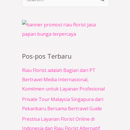
C
a
r
i
u
n
Pos-pos Terbaru
t
u
Riau Florist adalah Bagian dari PT
k
Bertravel Media Internasional,
:
Komitmen untuk Layanan Profesional
Private Tour Malaysia Singapura dari
Pekanbaru Bersama Bertravel Guide
Prestisa Layanan Florist Online di
Indonesia dan Riau Florist Alternatif