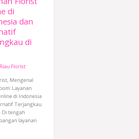
an Florist
if
e di
kau
nesia dan
natif
angkau di
Riau Florist
rist, Mengenal
oom: Layanan
Online di Indonesia
ernatif Terjangkau
– Di tengah
bangan layanan