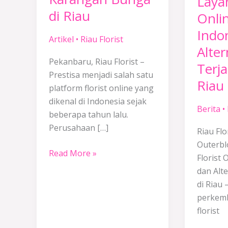
Layan
Riau
Alternat
di Riau
Onlin
Florist
Terjang
Indo
Alternatif
di
Artikel
•
Riau Florist
Karangan
Riau
Alter
Bunga
Pekanbaru, Riau Florist –
Terj
di
Prestisa menjadi salah satu
Riau
Riau
platform florist online yang
dikenal di Indonesia sejak
Berita
•
beberapa tahun lalu.
Perusahaan […]
Riau Flo
Outerbl
Read More »
Florist 
dan Alt
di Riau 
perkem
florist