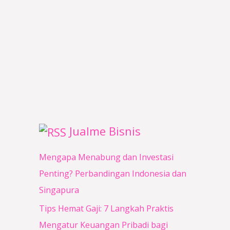
0
0
0
0
0
0
.
.
Jualme Bisnis
Mengapa Menabung dan Investasi
Penting? Perbandingan Indonesia dan
Singapura
Tips Hemat Gaji: 7 Langkah Praktis
Mengatur Keuangan Pribadi bagi