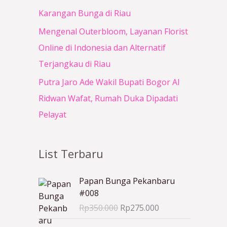
Karangan Bunga di Riau
Mengenal Outerbloom, Layanan Florist
Online di Indonesia dan Alternatif
Terjangkau di Riau
Putra Jaro Ade Wakil Bupati Bogor Al
Ridwan Wafat, Rumah Duka Dipadati
Pelayat
List Terbaru
H
H
Papan Bunga Pekanbaru
a
a
#008
r
r
Rp
350.000
Rp
275.000
g
g
a
a
H
H