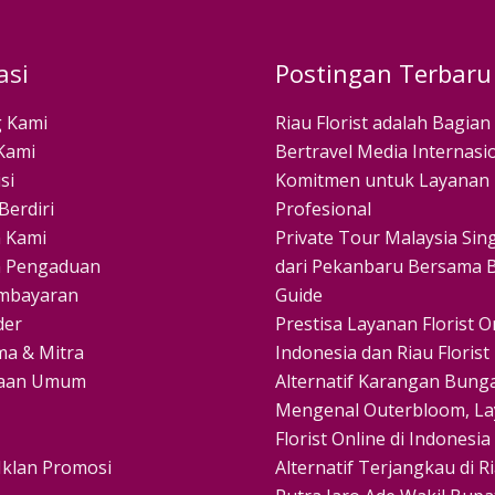
asi
Postingan Terbaru
 Kami
Riau Florist adalah Bagian
Kami
Bertravel Media Internasio
si
Komitmen untuk Layanan
Berdiri
Profesional
 Kami
Private Tour Malaysia Si
 Pengaduan
dari Pekanbaru Bersama B
mbayaran
Guide
der
Prestisa Layanan Florist On
ma & Mitra
Indonesia dan Riau Florist
yaan Umum
Alternatif Karangan Bunga
Mengenal Outerbloom, L
Florist Online di Indonesia
Iklan Promosi
Alternatif Terjangkau di R