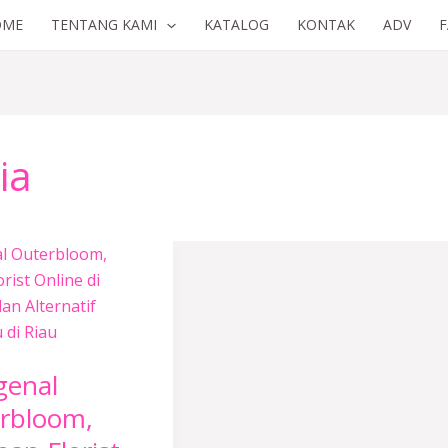
OME
TENTANG KAMI
KATALOG
KONTAK
ADV
ia
al
oom,
n
enal
ia
rbloom,