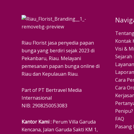
Navig
Tentang
Kontak 
Riau Florist jasa penyedia papan
Visi & Mi
bunga yang berdiri sejak 2023 di
Sejarah 
Pekanbaru, Riau. Melayani
Layanan
pemesanan papan bunga online di
Laporan
Riau dan Kepulauan Riau.
Cara Pe
Cara Or
Part of PT Bertravel Media
Kerjasa
Internasional
Pertan
NIB: 2908250053083
Penipu?
FAQ
Kantor Kami :
Perum Villa Garuda
Pasang 
Kencana, Jalan Garuda Sakti KM 1,