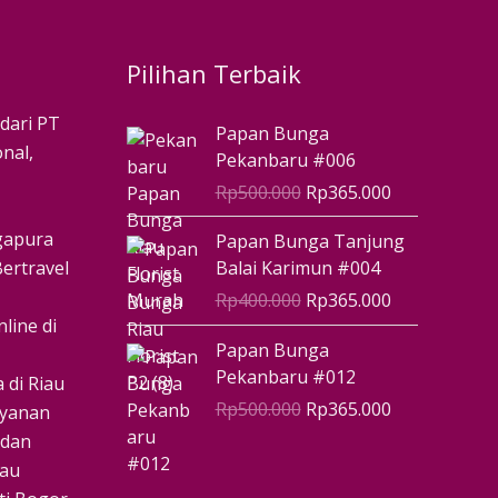
Pilihan Terbaik
Harga
Harga
 dari PT
Papan Bunga
aslinya
saat
nal,
Pekanbaru #006
adalah:
ini
Rp
500.000
Rp
365.000
Rp500.000.
adalah:
Rp365.000.
Harga
Harga
ngapura
Papan Bunga Tanjung
aslinya
saat
ertravel
Balai Karimun #004
adalah:
ini
Rp
400.000
Rp
365.000
Rp400.000.
adalah:
line di
Rp365.000.
Harga
Harga
Papan Bunga
aslinya
saat
Pekanbaru #012
 di Riau
adalah:
ini
Rp
500.000
Rp
365.000
ayanan
Rp500.000.
adalah:
 dan
Rp365.000.
iau