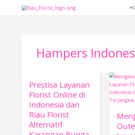
Lewati
H
ke
konten
Hampers Indones
Mengen
Prestisa Layanan
Prestisa
Outerbl
Layanan
Layana
Florist Online di
Florist
Florist
Indonesia dan
Online
Online
Riau Florist
Meng
di
di
Alternatif
Indonesia
Indones
Oute
dan
dan
Karangan Bunga