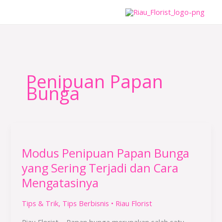
Lewati
ke
konten
Penipuan Papan
Bunga
Modus
Penipuan
Modus Penipuan Papan Bunga
Papan
Bunga
yang Sering Terjadi dan Cara
yang
Mengatasinya
Sering
Terjadi
Tips & Trik
,
Tips Berbisnis
•
Riau Florist
dan
Riau Florist – Papan bunga merupakan salah satu