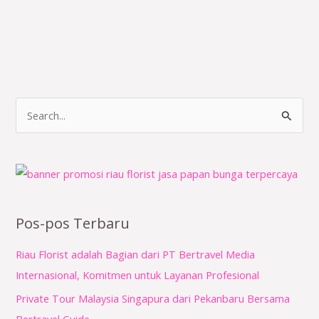
C
a
r
i
u
n
Pos-pos Terbaru
t
Riau Florist adalah Bagian dari PT Bertravel Media
u
Internasional, Komitmen untuk Layanan Profesional
k
Private Tour Malaysia Singapura dari Pekanbaru Bersama
: