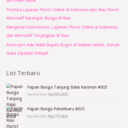
Bertravel Guide
Prestisa Layanan Florist Online di Indonesia dan Riau Florist
Alternatif Karangan Bunga di Riau
Mengenal Outerbloom, Layanan Florist Online di Indonesia
dan Alternatif Terjangkau di Riau
Putra Jaro Ade Wakil Bupati Bogor Al Ridwan Wafat, Rumah
Duka Dipadati Pelayat
List Terbaru
H
H
Papan Bunga Tanjung Balai Karimun #003
a
a
Rp
400.000
Rp
365.000
r
r
g
g
H
H
a
a
Papan Bunga Pekanbaru #025
a
a
a
s
Rp
400.000
Rp
275.000
r
r
s
a
g
g
l
a
H
H