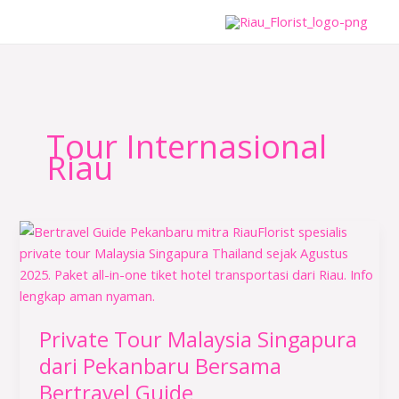
Lewati
ke
konten
Tour Internasional
Riau
Private
Tour
Malaysia
Singapura
dari
Private Tour Malaysia Singapura
Pekanbaru
Bersama
dari Pekanbaru Bersama
Bertravel
Bertravel Guide