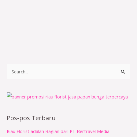
C
a
r
i
u
n
Pos-pos Terbaru
t
Riau Florist adalah Bagian dari PT Bertravel Media
u