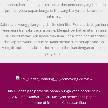
membantu konsumen agar terhindar dari penipuan yang berkedok
jasa penyedia papan bunga online yang banyak berkeliaran di
internet.
Salah satu keunggulan yang dimiliki oleh Riau Florist adalah jaminan
keamanan transaksi secara online. Menjadi perhatian utama kami,
Riau Florist melakukan upaya maksimal untuk menjaga integritas
dan kepercayaan konsumen. Kami memastikan setiap transaksi
yang dilakukan melalui platform kami dilakukan dengan prosedur
yang aman.
Riau Florist jasa penyedia papan bunga yang berdiri sejak
2023 di Pekanbaru, Riau. Melayani pemesanan papan
bunga online di Riau dan Kepulauan Riau.