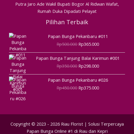
Putra Jaro Ade Wakil Bupati Bogor Al Ridwan Wafat,
Rumah Duka Dipadati Pelayat
Pilihan Terbaik
Harga
Harga
Papan Bunga Pekanbaru #011
aslinya
saat
Rp
500.000
Rp
365.000
adalah:
ini
Rp500.000.
adalah:
Harga
Harga
Papan Bunga Tanjung Balai Karimun #001
Rp365.000.
aslinya
saat
Rp
350.000
Rp
298.000
adalah:
ini
Rp350.000.
adalah:
Harga
Harga
Papan Bunga Pekanbaru #026
Rp298.000.
aslinya
saat
Rp
450.000
Rp
375.000
adalah:
ini
Rp450.000.
adalah:
Rp375.000.
Copyright © 2023 - 2026 Riau Florist | Solusi Terpercaya
Papan Bunga Online #1 di Riau dan Kepri