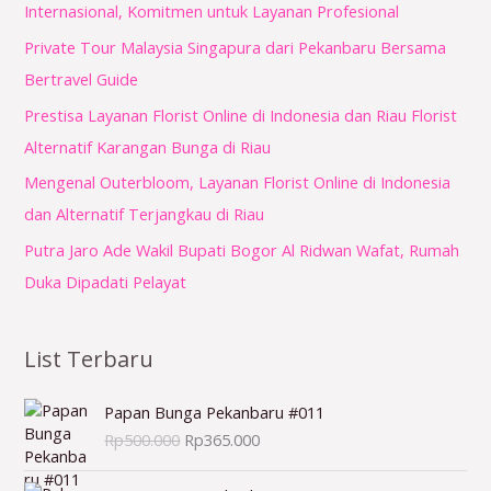
Internasional, Komitmen untuk Layanan Profesional
k
Private Tour Malaysia Singapura dari Pekanbaru Bersama
:
Bertravel Guide
Prestisa Layanan Florist Online di Indonesia dan Riau Florist
Alternatif Karangan Bunga di Riau
Mengenal Outerbloom, Layanan Florist Online di Indonesia
dan Alternatif Terjangkau di Riau
Putra Jaro Ade Wakil Bupati Bogor Al Ridwan Wafat, Rumah
Duka Dipadati Pelayat
List Terbaru
H
H
Papan Bunga Pekanbaru #011
a
a
Rp
500.000
Rp
365.000
r
r
g
g
H
H