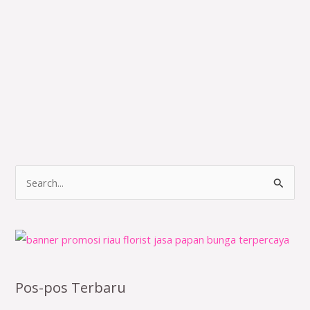
C
a
r
i
u
n
Pos-pos Terbaru
t