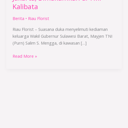
Duka
Kalibata
Jakarta,
Dimakamkan
Berita
•
Riau Florist
di
TMP
Riau Florist – Suasana duka menyelimuti kediaman
Kalibata
keluarga Wakil Gubernur Sulawesi Barat, Mayjen TNI
(Purn) Salim S. Mengga, di kawasan […]
Read More »