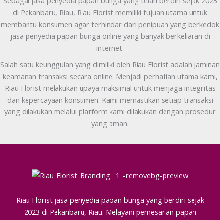
Sebagai jasa penyedia papan bunga yang telah berdiri sejak 2023
di Pekanbaru, Riau, Riau Florist memiliki tujuan utama untuk
membantu konsumen agar terhindar dari penipuan yang berkedok
jasa penyedia papan bunga online yang banyak berkeliaran di
internet.
Salah satu keunggulan yang dimiliki oleh Riau Florist adalah jaminan
keamanan transaksi secara online. Menjadi perhatian utama kami,
Riau Florist melakukan upaya maksimal untuk menjaga integritas
dan kepercayaan konsumen. Kami memastikan setiap transaksi
yang dilakukan melalui platform kami dilakukan dengan prosedur
yang aman.
Riau Florist jasa penyedia papan bunga yang berdiri sejak
2023 di Pekanbaru, Riau. Melayani pemesanan papan