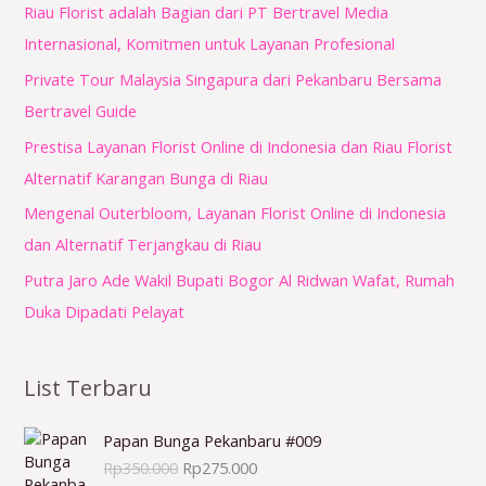
Riau Florist adalah Bagian dari PT Bertravel Media
u
Internasional, Komitmen untuk Layanan Profesional
k
Private Tour Malaysia Singapura dari Pekanbaru Bersama
:
Bertravel Guide
Prestisa Layanan Florist Online di Indonesia dan Riau Florist
Alternatif Karangan Bunga di Riau
Mengenal Outerbloom, Layanan Florist Online di Indonesia
dan Alternatif Terjangkau di Riau
Putra Jaro Ade Wakil Bupati Bogor Al Ridwan Wafat, Rumah
Duka Dipadati Pelayat
List Terbaru
H
H
Papan Bunga Pekanbaru #009
a
a
Rp
350.000
Rp
275.000
r
r