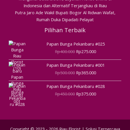
Indonesia dan Alternatif Terjangkau di Riau
Putra Jaro Ade Wakil Bupati Bogor Al Ridwan Wafat,
Rumah Duka Dipadati Pelayat
Pilihan Terbaik
Harga
Harga
Papan Bunga Pekanbaru #025
aslinya
saat
Rp
400.000
Rp
275.000
adalah:
ini
Rp400.000.
adalah:
Harga
Harga
Papan Bunga Pekanbaru #001
Rp275.000.
aslinya
saat
Rp
500.000
Rp
365.000
adalah:
ini
Rp500.000.
adalah:
Harga
Harga
Papan Bunga Pekanbaru #028
Rp365.000.
aslinya
saat
Rp
450.000
Rp
375.000
adalah:
ini
Rp450.000.
adalah:
Rp375.000.
Copyright © 2023 - 2026 Riau Florist | Solusi Terpercaya